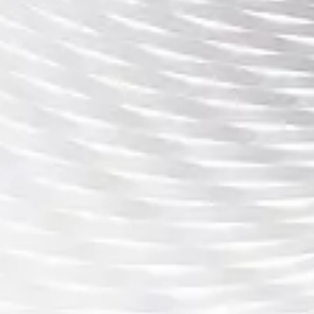
强。本文将对《绝地求生》联赛战
先，我们将从四个方面来阐述这一主.
德甲赛事前瞻与竞猜推荐助
文章摘要：在德甲赛事中，预测比
需要深入了解球队的战术风格、球
要方面进行详细阐述，帮助大家通
我们将探讨球队当前的状态和阵容变