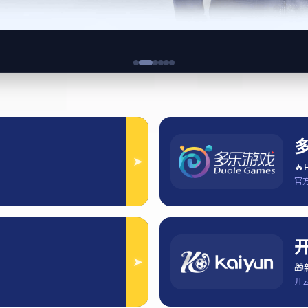
经典案例
案例
今日欧洲杯精彩对决各队激烈拼搏比分揭晓
各队激烈拼搏比分揭晓