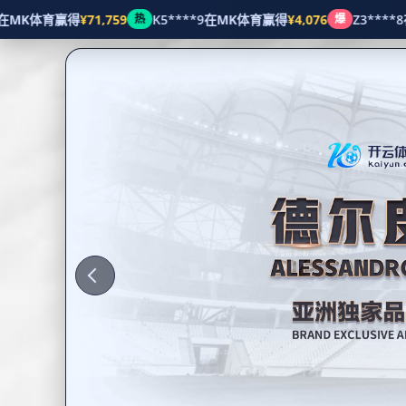
搜索米兰体育官方网站
经