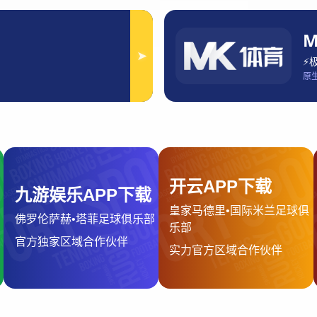
4:53
情与热血的精彩对决。各支球队在绿茵场上激烈拼搏，比赛的高
紧张与激烈。无论是技术层面的对抗，还是战术层面的博弈，都
顾今日欧洲杯精彩对决的几大亮点，从比赛的关键时刻、进攻与
四个方面，为大家呈现一场视觉与心灵的双重享受。
：扭转乾坤的瞬间
那些决定比赛走向的关键时刻。每一场比赛中，总会有那么几个
合作，改变了比赛的整体格局。比如在某场焦点对决中，比赛进
的反击，在对方禁区前沿由替补上场的球员破门得分，最终将比
一时刻，让人热血沸腾，成为了比赛的转折点。
了一球，大家普遍认为他们很难翻盘。然而，比赛进入下半场
锋，前锋巧妙的头球破门将比分扳平。这一进球让主队的士气大
以2-1赢得比赛。这样的逆转，充分展现了比赛中的悬念和戏剧