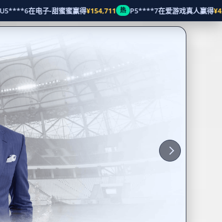
09:00
— 05:00
13594780317
AM
PM
兰体育