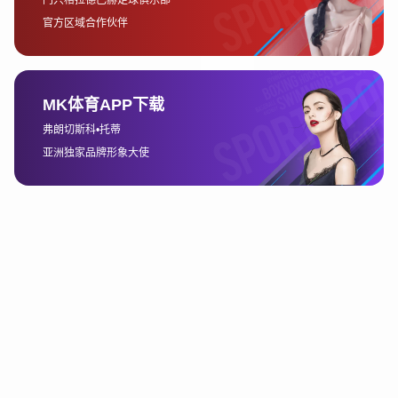
在跨洲际比赛中，例如韩国队前往美洲或中东进行友谊赛时，比赛
时间可能出现明显调整。部分比赛会被安排在当地下午时段，以便
于亚洲地区凌晨或早晨进行转播，这对球员适应能力提出更高要
求。
值得注意的是，比赛时间的设定还会结合商业转播与赞助需求进行
优化，因此同一国家队在不同比赛中的开球时间可能存在较大差
异，这也是国际友谊赛体系灵活性的体现。
米兰体育官方网站
3、对手选择逻辑
韩国国家队在国际友谊赛中的对手选择具有较强战略性，通常会根
据球队发展阶段与战术需求进行匹配。在备战大赛周期时，球队倾
向于选择世界排名较高的欧洲或南美球队，以提升整体对抗强度与
比赛经验。
在非大赛周期中，韩国队也会选择风格迥异的对手，例如非洲球队
的身体对抗型打法，或中北美球队的快速攻防转换体系，以此丰富
球队的战术适应能力。这种多样化对手选择有助于提升球队整体稳
定性。