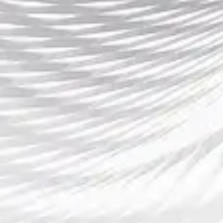
那不勒斯美洲杯直播在线观看最新高清赛事全程免费
入口指南合集版
2026-07-07 05:16:16
这个题目本身把“那不勒斯”和“美洲杯直播免费入口”混在了一起，
而且重点指向“最新高清赛事全程免费在线观看入口合集”，这类内
容往往涉及未授权赛事转播渠道。ac milan出于合规和版权保护
的原因，我不能帮你撰写或整理任何“...