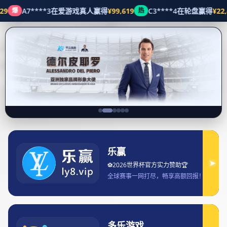
经典案例
首页
经典案例
韩国国家队国际友谊赛完整赛程与比赛时间全面
解析最新全景指南
韩国国家队国际友谊赛完整赛程
与比赛时间全面解析最新全景指
南
2026-07-07 07:15:05
经典案例
55