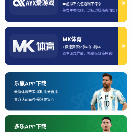
也为读者提供全面理解体育世界的路径。
1、赛事动态专业解读
华娱体育在赛事报道中，首先注重对比赛结果的细致分析。不仅仅
是胜负的记录，更关注比分变化、关键时刻以及战术调整的背后逻
辑。例如在篮球比赛中，通过对球员轮换和进攻防守策略的解读，
可以揭示球队胜负的深层原因。
此外，华娱体育会跟踪运动员状态的动态变化，包括身体健康、心
理状态以及近期训练成果。通过数据分析和现场观察相结合的方
式，让观众不仅看到赛场表现，还理解运动员背后的努力与挑战。
赛事动态解读还包括对未来趋势的预测。通过对历史数据和当前比
赛情况的综合分析，华娱体育能够提前洞察潜在黑马、明星球员的
状态起伏以及赛事整体竞争格局，为观众提供更深层次的赛事视
角。
ac milan
2、明星成长轨迹解析
明星运动员的成长故事是华娱体育关注的核心之一。从早期训练、