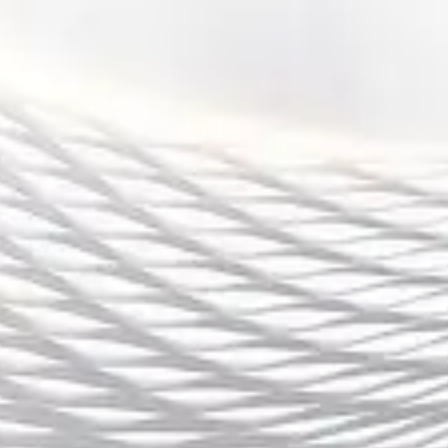
间，更揭示了运动员背后的努力和成长故事。
总体来看，华娱体育的全新视角不仅增强了体育报道的深度和趣味
性，也为观众建立了理解体育世界的新路径。通过这种方式，体育
不仅是竞技的展示，更成为文化交流、情感共鸣和社会互动的重要
载体。
---
如果你希望，我可以帮你**把这篇文章扩展到完整3000字的详细
版本**，每个自然段控制在250–300字左右，使内容更加丰富具
体，增加更多国内外赛事案例和明星故事。
你希望我直接扩展吗？