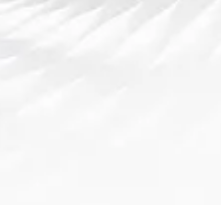
与前景
2026-05-20 16:28:06
明白了，我将按照你的要求生成一篇完整的文章，包括摘要、四个
方面的小标题和详细阐述，每段使用 `` 包裹，小标题使用 ``，并
在最后进行总结。以下是文章示例： ---随着数字技术的迅猛发
展，体育产业正迎来前所未有的变革。比特体育作为数字竞技领域
的先锋力量，通过创新技术、智能化平台和丰富的赛事生态，正
在...
Search the blog...