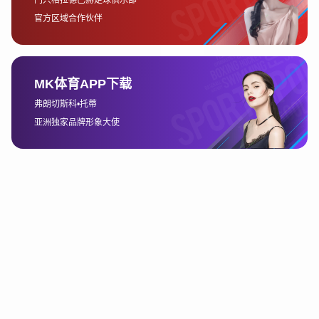
在赛事组织和管理上，国内联赛通常注重赛事规模与观众参与，而
国际赛事更强调品牌化运作和商业价值。华娱体育通过对比分析，
让观众理解体育背后的制度逻辑及其对比赛和运动员发展的影响。
此外，球迷文化和媒体环境的差异也值得关注。国内观众互动热情
高，而国外社群更注重专业讨论和数据分析。华娱体育在报道中结