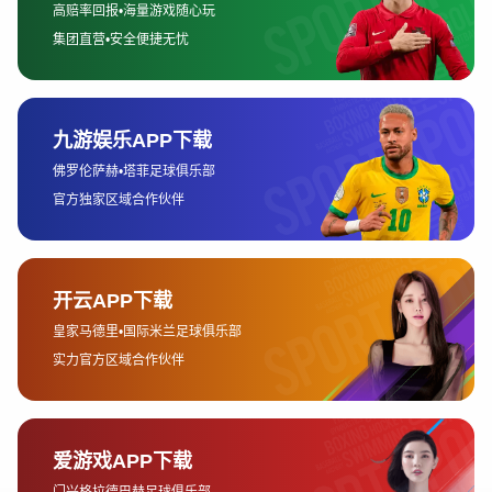
赛场经历到个人生活，华娱体育全面展现运动员的成长历程。通过
对训练计划、技能提升和心理建设的报道，观众能够理解一名运动
员成为顶尖的背后付出。
在成长轨迹中，家庭背景和社会环境同样被重视。运动员成长过程
中的支持系统，包括教练指导、家人陪伴以及团队环境，对其职业
发展起到重要作用。华娱体育通过真实案例展示这些因素如何塑造
运动员的性格与职业能力。
同时，华娱体育还关注运动员在国际舞台上的挑战与突破。不同文
化、规则和竞争环境要求运动员不断适应和调整，这种跨文化的成
长经历为他们的职业生涯增添了独特的亮点，也为观众提供了更多
维度的故事体验。
3、国内外体育文化对比
华娱体育在报道中不仅关注赛事和运动员，还将国内外体育文化进
行深入比较。国内体育文化强调集体荣誉和系统化训练，而国外则
更注重个体能力与多样化发展。这种文化差异直接影响运动员的训
练模式和竞技策略。