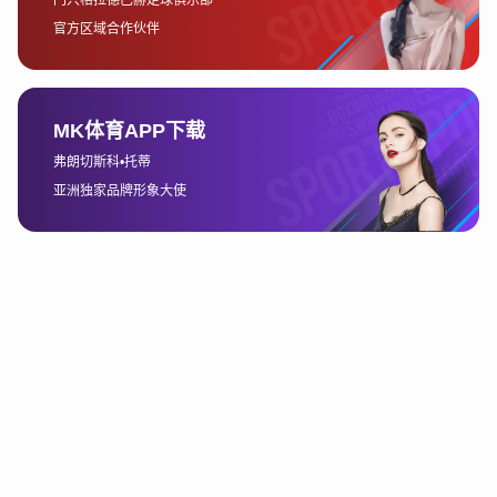
此外，虚拟现实与增强现实技术的应用，使运动体验更加沉浸与多
元。用户可以在虚拟环境中进行多种运动项目，不仅增加趣味性，
也拓展了传统健身的边界。
四、提升社会健康价值
浩瀚体育不仅关注企业自身发展，更注重社会价值的实现。通过积
极参与公共体育服务建设，企业在推动全民健身方面发挥了重要作
用，助力健康中国战略落地。
在社区层面，浩瀚体育开展多样化的公益健身活动，鼓励居民参与
体育锻炼，增强社区凝聚力。这些活动不仅提升了居民身体素质，
也营造了良好的健康氛围。
ac milan
同时，浩瀚体育还注重青少年体育发展，通过校园合作项目培养青