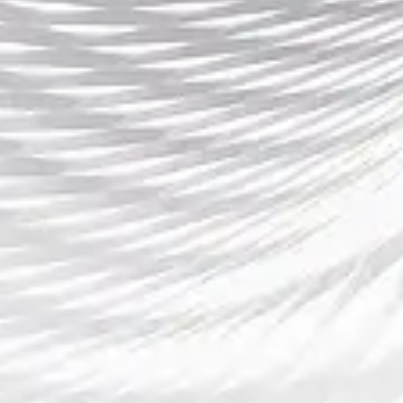
环球体育引领全球体育产业变革 打破传统界限激发
无限潜力
2026-05-14 15:28:07
本文围绕“环球体育引领全球体育产业变革，打破传统界限，激发无
限潜力”这一主题，深入探讨了环球体育如何通过创新与战略布局，
推动全球体育产业的转型和升级。首先，文章从四个方面对环球体
育在全球体育产业变革中的重要作用进行分析。这四个方面分别
为：创新科技推动产业发展、体育营销模式的革新、全球化布局引
领体育发...
Search the blog...