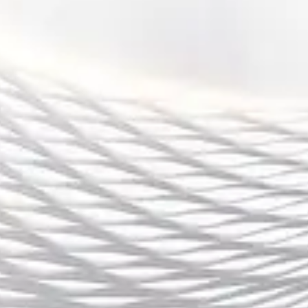
无限帆体育助力青少年成长打造专业运动平台促进体
育教育与健康发展
2026-05-13 07:47:10
随着社会的发展，青少年健康成长和全面发展的需求愈加迫切，体
育教育作为重要的一环，得到了越来越多家长和社会各界的关注。
而作为专注于青少年体育事业的专业平台，无限帆体育在推动青少
年健康成长、促进体育教育发展方面发挥着不可忽视的作用。本文
将从四个方面阐述无限帆体育如何助力青少年成长，打造专业运动
平台，促进...