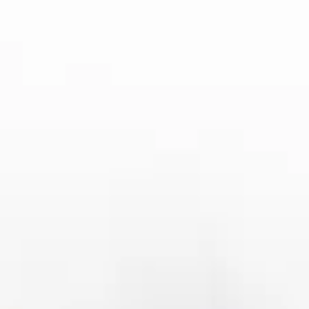
少年运动兴趣，促进其全面成长。这种长远布局为全民健身奠定了
坚实的人才与基础保障。
总结：
综上所述，浩瀚体育通过理念创新、服务优化、科技融合与社会责
任的全面发力，成功推动了全民健身潮流的发展。在这一过程中，
企业不仅提升了自身竞争力，也为社会健康水平的整体提升作出了
积极贡献。
未来，随着体育产业的不断升级与人们健康需求的持续增长，浩瀚
体育有望继续发挥引领作用，打造更加完善的运动生态体系，让全
民健身真正成为高品质生活的重要组成部分。