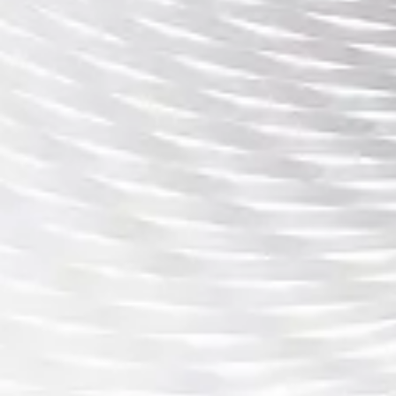
英雄联盟比赛澳门专属入口
《英雄联盟比赛澳门专属入口开启
办的重要性及其所带来的电竞狂欢
先，介绍英雄联盟赛事的全球影响
口的具体内容与特点，最后分析电竞