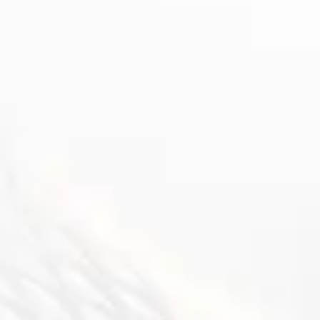
升观看体验
随着科技的发展，越来越多的台湾用户选择通
便快捷，而且可以提升整体的观赛体验。通过
限于传统的电视或电脑端。
对于手机用户来说，下载腾讯视频、王者荣耀
App，用户可以在任何地方、任何时间打开
强大的处理性能，让观众在任何地方都能享受
此外，利用智能电视进行大屏观看也是一种非
可以将赛事画面投射到大屏上，这样就能享受
用户可以在手机上进行赛事回放、选定赛程等
总结：
台湾用户观看《王者荣耀》比赛直播和赛事回